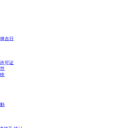
择吉日
许可证
范
系统
勤