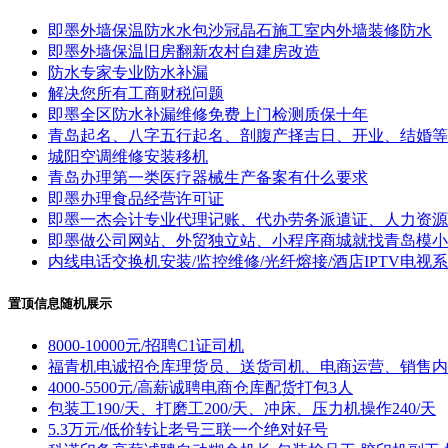
即墨外墙保温防水水包沙冠晶石施工室内外墙装修防水
即墨外墙保温旧房翻新农村自建房改造
防水专家专业防水补漏
解决您所有工商财税问题
即墨全区防水补漏维修免费上门检测质保十年
青岛起名、八字五行起名、剖腹产择吉日、开业、结婚等
城阳空调维修安装移机
青岛办理第一类医疗器械生产备案有什么要求
即墨办理食品经营许可证
即墨一杰会计专业代理记账、代办劳务派遣证、人力资源
即墨做公司网站、外贸独立站、小程序商城就找青岛模小
内线电话交换机安装/监控维修/光纤熔接/酒店IPTV电视
置顶信息随机展示
8000-10000元/招聘C1证司机
福青机电诚招仓库理货员、送货司机、电商运营、销售内
4000-5500元/高薪诚聘电商仓库配货打包3人
包装工190/天、打磨工200/天、冲床、压力机操作240/天
5.3万元/低价转让老号三联一个绝对好号