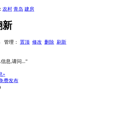
：
农村
青岛
建房
翻新
494 管理：
置顶
修改
删除
刷新
信息,请问...”
息»
免费发布
)