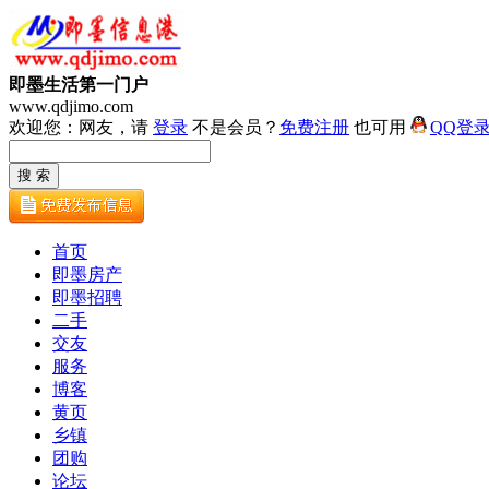
即墨生活第一门户
www.qdjimo.com
欢迎您：网友，请
登录
不是会员？
免费注册
也可用
QQ登
首页
即墨房产
即墨招聘
二手
交友
服务
博客
黄页
乡镇
团购
论坛