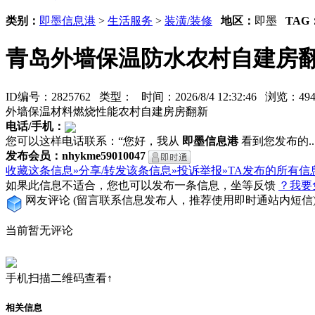
类别：
即墨信息港
>
生活服务
>
装潢/装修
地区：
即墨
TAG
青岛外墙保温防水农村自建房
ID编号：2825762 类型：
时间：2026/8/4 12:32:46 浏览：
外墙保温材料燃烧性能农村自建房房翻新
电话/手机：
您可以这样电话联系：“您好，我从
即墨信息港
看到您发布的...
发布会员：nhykme59010047
收藏这条信息»
分享/转发该条信息»
投诉举报»
TA发布的所有信
如果此信息不适合，您也可以发布一条信息，坐等反馈
？我要
网友评论
(留言联系信息发布人，推荐使用即时通站内短信
当前暂无评论
手机扫描二维码查看↑
相关信息