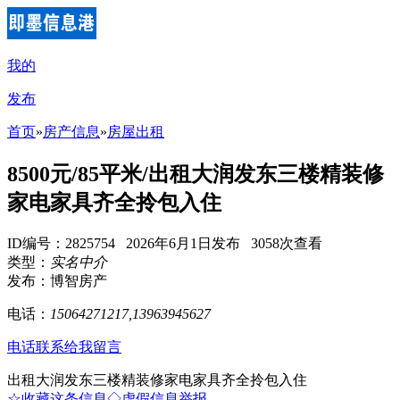
我的
发布
首页
»
房产信息
»
房屋出租
8500元/85平米/出租大润发东三楼精装修
家电家具齐全拎包入住
ID编号：2825754 2026年6月1日发布 3058次查看
类型：
实名中介
发布：博智房产
电话：
15064271217,13963945627
电话联系
给我留言
出租大润发东三楼精装修家电家具齐全拎包入住
☆收藏这条信息
◇虚假信息举报