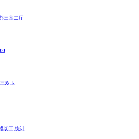
香郡三室二厅
00
套三双卫
模切工,统计