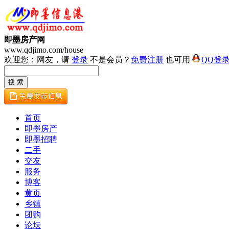
即墨房产网
www.qdjimo.com/house
欢迎您：网友，请
登录
不是会员？
免费注册
也可用
QQ登
首页
即墨房产
即墨招聘
二手
交友
服务
博客
黄页
乡镇
团购
论坛