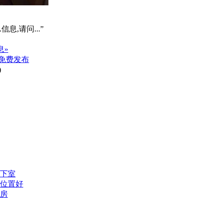
信息,请问...”
息»
免费发布
)
地下室
修位置好
区房