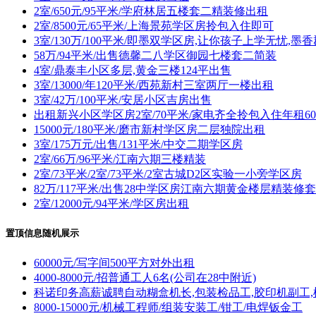
2室/650元/95平米/学府林居五楼套二精装修出租
2室/8500元/65平米/上海景苑学区房拎包入住即可
3室/130万/100平米/即墨双学区房,让你孩子上学无忧,墨
58万/94平米/出售德馨二八学区御园七楼套二简装
4室/鼎泰丰小区多层,黄金三楼124平出售
3室/13000/年120平米/西苑新村三室两厅一楼出租
3室/42万/100平米/安居小区吉房出售
出租新兴小区学区房2室/70平米/家电齐全拎包入住年租60
15000元/180平米/磨市新村学区房二层独院出租
3室/175万元/出售/131平米/中交二期学区房
2室/66万/96平米/江南六期三楼精装
2室/73平米/2室/73平米/2室古城D2区实验一小旁学区房
82万/117平米/出售28中学区房江南六期黄金楼层精装修
2室/12000元/94平米/学区房出租
置顶信息随机展示
60000元/写字间500平方对外出租
4000-8000元/招普通工人6名(公司在28中附近)
科诺印务高薪诚聘自动糊盒机长,包装检品工,胶印机副工,
8000-15000元/机械工程师/组装安装工/钳工/电焊钣金工