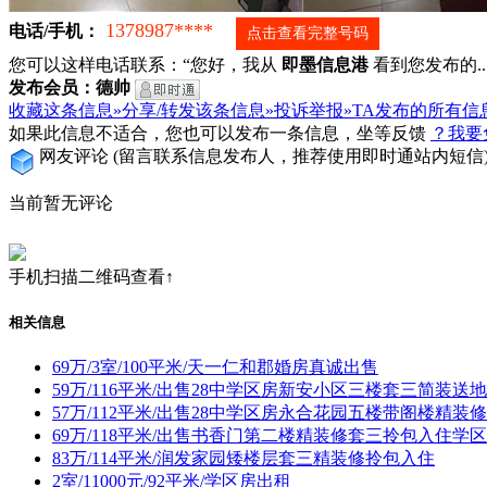
1378987****
电话/手机：
点击查看完整号码
您可以这样电话联系：“您好，我从
即墨信息港
看到您发布的...
发布会员：德帅
收藏这条信息»
分享/转发该条信息»
投诉举报»
TA发布的所有信
如果此信息不适合，您也可以发布一条信息，坐等反馈
？我要
网友评论
(留言联系信息发布人，推荐使用即时通站内短信
当前暂无评论
手机扫描二维码查看↑
相关信息
69万/3室/100平米/天一仁和郡婚房真诚出售
59万/116平米/出售28中学区房新安小区三楼套三简装送
57万/112平米/出售28中学区房永合花园五楼带阁楼精装
69万/118平米/出售书香门第二楼精装修套三拎包入住学
83万/114平米/润发家园矮楼层套三精装修拎包入住
2室/11000元/92平米/学区房出租