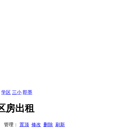
：
学区
三小
即墨
学区房出租
111 管理：
置顶
修改
删除
刷新