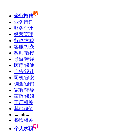
企业招聘
业务销售
财务会计
经营管理
行政/文秘
客服/打杂
教师/教授
导游/翻译
医疗/保健
广告/设计
司机/保安
调查/促销
家教/辅导
家政/保姆
工厂相关
其他职位
←Job→
餐饮相关
个人求职