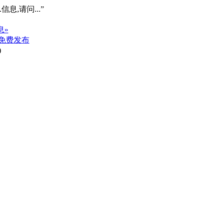
信息,请问...”
息»
免费发布
)