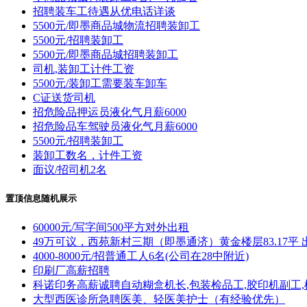
招聘装车工待遇从优电话详谈
5500元/即墨商品城物流招聘装卸工
5500元/招聘装卸工
5500元/即墨商品城招聘装卸工
司机,装卸工计件工资
5500元/装卸工需要装车卸车
C证送货司机
招危险品押运员液化气月薪6000
招危险品车驾驶员液化气月薪6000
5500元/招聘装卸工
装卸工数名，计件工资
面议/招司机2名
置顶信息随机展示
60000元/写字间500平方对外出租
49万可议，西苑新村三期（即墨通济）黄金楼层83.17平 
4000-8000元/招普通工人6名(公司在28中附近)
印刷厂高薪招聘
科诺印务高薪诚聘自动糊盒机长,包装检品工,胶印机副工,
大型西医诊所急聘医美、轻医美护士（有经验优先）