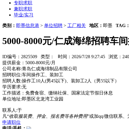
专职求职
兼职求职
毕业/实习
类别：
即墨信息港
>
单位招聘
>
工厂相关
地区：
即墨
TAG
5000-8000元/仁成海绵招聘
ID编号：2825509 类型：
时间：2026/7/28 9:27:45 浏览：
提供薪金：5000-8000元/月
公司名称:青岛仁成海绵制品有限公司
招聘职位:车间操作工、装卸工
招聘人数:操作工10人(男45以下)、装卸工2人（男55以下）
学历要求:无
工作描述：免费食宿、缴纳社保、国家法定节假日休息
单位地址:即墨区北龙湾工业园
联系人:于
凡“
收取服装费、押金、报名费等各种费用
”或加qq/微信联
申请职位
电话/手机：