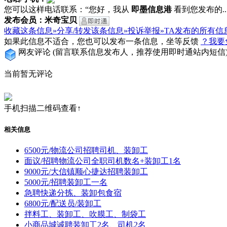
您可以这样电话联系：“您好，我从
即墨信息港
看到您发布的...
发布会员：米奇宝贝
收藏这条信息»
分享/转发该条信息»
投诉举报»
TA发布的所有信
如果此信息不适合，您也可以发布一条信息，坐等反馈
？我要
网友评论
(留言联系信息发布人，推荐使用即时通站内短信
当前暂无评论
手机扫描二维码查看↑
相关信息
6500元/物流公司招聘司机、装卸工
面议/招聘物流公司全职司机数名+装卸工1名
9000元/大信镇顺心捷达招聘装卸工
5000元/招聘装卸工一名
急聘快递分拣、装卸包食宿
6800元/配送员/装卸工
拌料工、装卸工、吹膜工、制袋工
小商品城诚聘装卸工2名、司机2名