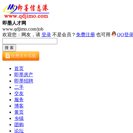
即墨人才网
www.qdjimo.com/job
欢迎您：网友，请
登录
不是会员？
免费注册
也可用
QQ登
首页
即墨房产
即墨招聘
二手
交友
服务
博客
黄页
乡镇
团购
论坛