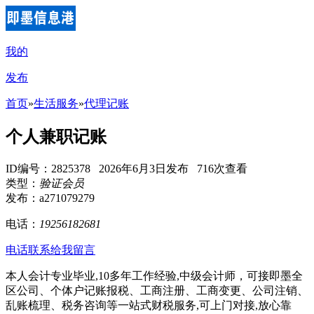
我的
发布
首页
»
生活服务
»
代理记账
个人兼职记账
ID编号：2825378 2026年6月3日发布 716次查看
类型：
验证会员
发布：a271079279
电话：
19256182681
电话联系
给我留言
本人会计专业毕业,10多年工作经验,中级会计师，可接即墨全
区公司、个体户记账报税、工商注册、工商变更、公司注销、
乱账梳理、税务咨询等一站式财税服务,可上门对接,放心靠