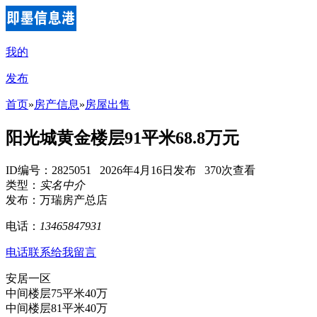
我的
发布
首页
»
房产信息
»
房屋出售
阳光城黄金楼层91平米68.8万元
ID编号：2825051 2026年4月16日发布 370次查看
类型：
实名中介
发布：万瑞房产总店
电话：
13465847931
电话联系
给我留言
安居一区
中间楼层75平米40万
中间楼层81平米40万