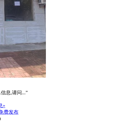
信息,请问...”
息»
免费发布
)