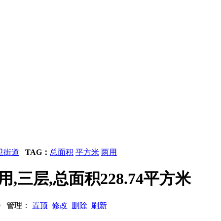
卫街道
TAG：
总面积
平方米
两用
住两用,三层,总面积228.74平方米
459 管理：
置顶
修改
删除
刷新