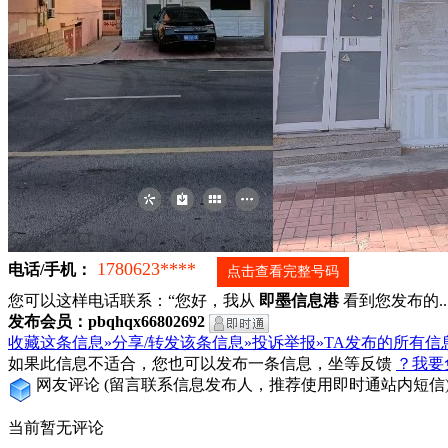
1780623****
电话/手机：
点击查看完整号码
您可以这样电话联系：“您好，我从
即墨信息港
看到您发布的...
发布会员：pbqhqx66802692
收藏这条信息»
分享/转发该条信息»
投诉举报»
TA发布的所有信
如果此信息不适合，您也可以发布一条信息，坐等反馈
？我要
网友评论
(留言联系信息发布人，推荐使用即时通站内短信
当前暂无评论