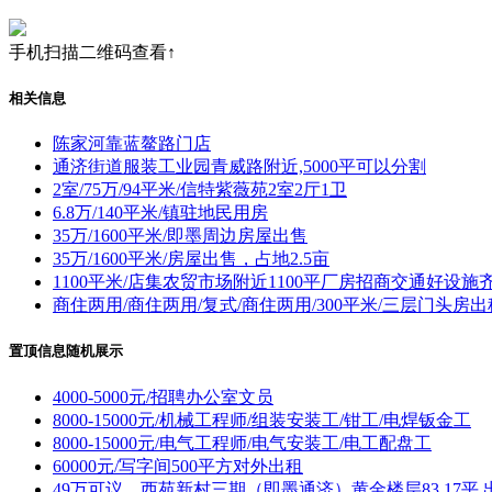
手机扫描二维码查看↑
相关信息
陈家河靠蓝鳌路门店
通济街道服装工业园青威路附近,5000平可以分割
2室/75万/94平米/信特紫薇苑2室2厅1卫
6.8万/140平米/镇驻地民用房
35万/1600平米/即墨周边房屋出售
35万/1600平米/房屋出售，占地2.5亩
1100平米/店集农贸市场附近1100平厂房招商交通好设
商住两用/商住两用/复式/商住两用/300平米/三层门头房出
置顶信息随机展示
4000-5000元/招聘办公室文员
8000-15000元/机械工程师/组装安装工/钳工/电焊钣金工
8000-15000元/电气工程师/电气安装工/电工配盘工
60000元/写字间500平方对外出租
49万可议，西苑新村三期（即墨通济）黄金楼层83.17平 