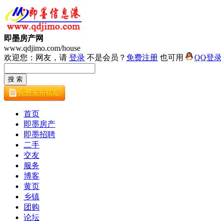
即墨房产网
www.qdjimo.com/house
欢迎您：网友，请
登录
不是会员？
免费注册
也可用
QQ登
首页
即墨房产
即墨招聘
二手
交友
服务
博客
黄页
乡镇
团购
论坛