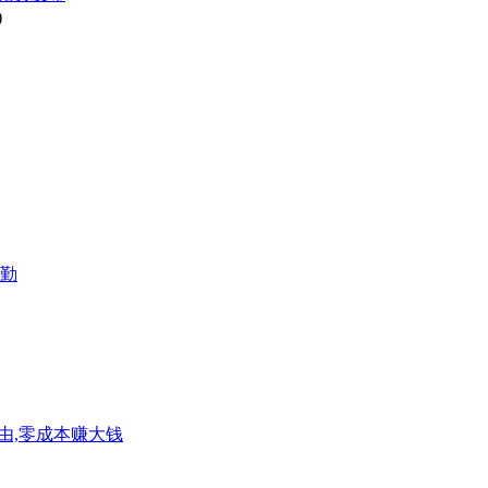
)
勤
间自由,零成本赚大钱