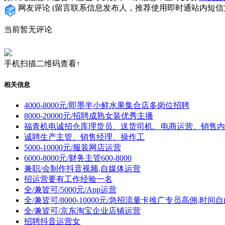
网友评论
(留言联系信息发布人，推荐使用即时通站内短信
当前暂无评论
手机扫描二维码查看↑
相关信息
4000-8000元/即墨半小鲜水果集合店多岗位招聘
8000-20000元/招聘成熟女装优秀主播
福青机电诚招仓库理货员、送货司机、电商运营、销售内
诚聘生产主管、销售经理、操作工
5000-10000元/服装网店运营
6000-8000元/财务主管600-8000
兼职/会制作抖音视频,自媒体运营
招运营要有工作经验一名
全/兼皆可/5000元/App运营
全/兼皆可/8000-10000元/急招流量卡推广专员高佣,时
全/兼皆可/京东淘宝企业店铺运营
招聘抖音运营女