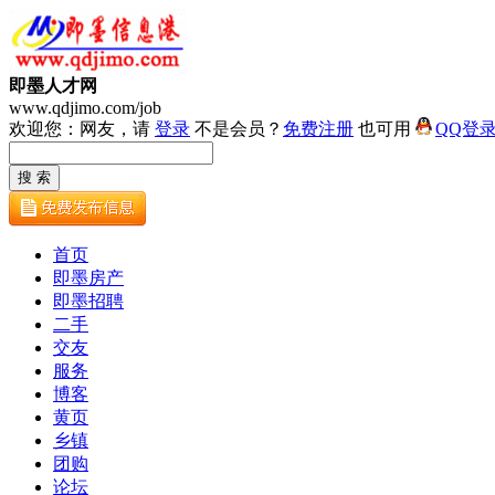
即墨人才网
www.qdjimo.com/job
欢迎您：网友，请
登录
不是会员？
免费注册
也可用
QQ登
首页
即墨房产
即墨招聘
二手
交友
服务
博客
黄页
乡镇
团购
论坛