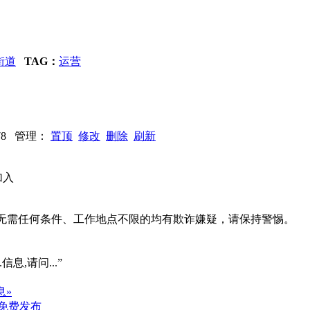
街道
TAG：
运营
1578 管理：
置顶
修改
删除
刷新
加入
系、无需任何条件、工作地点不限的均有欺诈嫌疑，请保持警惕。
信息,请问...”
息»
免费发布