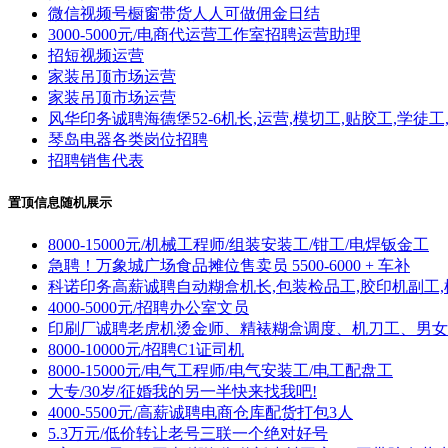
微信视频号橱窗带货人人可做佣金日结
3000-5000元/电商代运营工作室招聘运营助理
招短视频运营
家装吊顶市场运营
家装吊顶市场运营
风华印务诚聘海德堡52-6机长,运营,模切工,贴胶工,学徒工
琴岛电器各类岗位招聘
招聘销售代表
置顶信息随机展示
8000-15000元/机械工程师/组装安装工/钳工/电焊钣金工
急聘！万象城广场食品摊位售卖员 5500-6000 + 车补
科诺印务高薪诚聘自动糊盒机长,包装检品工,胶印机副工,
4000-5000元/招聘办公室文员
印刷厂诚聘老虎机烫金师、精裱糊盒调度、机刀工、男女
8000-10000元/招聘C1证司机
8000-15000元/电气工程师/电气安装工/电工配盘工
大专/30岁/征婚我的另一半快来找我吧!
4000-5500元/高薪诚聘电商仓库配货打包3人
5.3万元/低价转让老号三联一个绝对好号