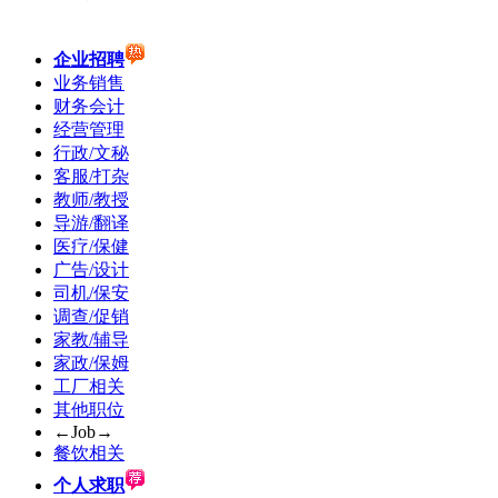
企业招聘
业务销售
财务会计
经营管理
行政/文秘
客服/打杂
教师/教授
导游/翻译
医疗/保健
广告/设计
司机/保安
调查/促销
家教/辅导
家政/保姆
工厂相关
其他职位
←Job→
餐饮相关
个人求职