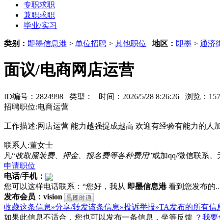
专职求职
兼职求职
毕业/实习
类别：
即墨信息港
>
单位招聘
>
其他职位
地区：
即墨
>
通济
面议/电商网店运营
ID编号：2824998 类型：
时间：2026/5/28 8:26:26 浏览：
招聘职位:电商运营
工作描述:网店运营 能力越强提成越高 欢迎有经验有能力的人
联系人:董女士
凡“
收取服装费、押金、报名费等各种费用
”或加qq/微信联
申请职位
电话/手机：
您可以这样电话联系：“您好，我从
即墨信息港
看到您发布的...
发布会员：vision
收藏这条信息»
分享/转发该条信息»
投诉举报»
TA发布的所有信
如果此信息不适合，您也可以发布一条信息，坐等反馈
？我要