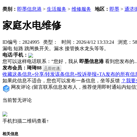
类别：
即墨信息港
>
生活服务
>
维修服务
地区：
即墨
>
通济
家庭水电维修
ID编号：2824995 类型：
时间：2026/4/12 13:33:24 浏览
漏电 短路 跳闸换开关。漏水 接管换水龙头等等。
电话/手机：
您可以这样电话联系：“您好，我从
即墨信息港
看到您发布的...
发布会员：琦琦88
收藏这条信息»
分享/转发该条信息»
投诉举报»
TA发布的所有信
如果此信息不适合，您也可以发布一条信息，坐等反馈
？我要
网友评论
(留言联系信息发布人，推荐使用即时通站内短信
当前暂无评论
手机扫描二维码查看↑
相关信息