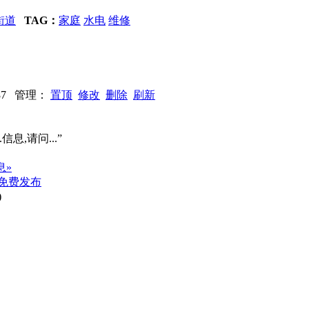
街道
TAG：
家庭
水电
维修
：587 管理：
置顶
修改
删除
刷新
信息,请问...”
息»
免费发布
)