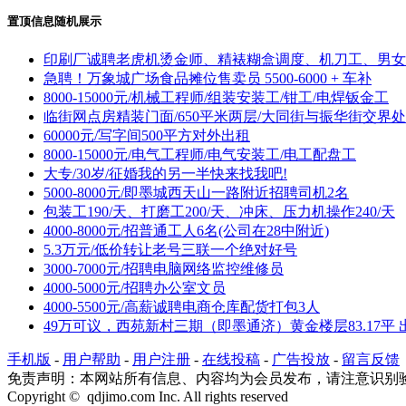
置顶信息随机展示
印刷厂诚聘老虎机烫金师、精裱糊盒调度、机刀工、男女
急聘！万象城广场食品摊位售卖员 5500-6000 + 车补
8000-15000元/机械工程师/组装安装工/钳工/电焊钣金工
临街网点房精装门面/650平米两层/大同街与振华街交界处
60000元/写字间500平方对外出租
8000-15000元/电气工程师/电气安装工/电工配盘工
大专/30岁/征婚我的另一半快来找我吧!
5000-8000元/即墨城西天山一路附近招聘司机2名
包装工190/天、打磨工200/天、冲床、压力机操作240/天
4000-8000元/招普通工人6名(公司在28中附近)
5.3万元/低价转让老号三联一个绝对好号
3000-7000元/招聘电脑网络监控维修员
4000-5000元/招聘办公室文员
4000-5500元/高薪诚聘电商仓库配货打包3人
49万可议，西苑新村三期（即墨通济）黄金楼层83.17平 
手机版
-
用户帮助
-
用户注册
-
在线投稿
-
广告投放
-
留言反馈
免责声明：本网站所有信息、内容均为会员发布，请注意识别
Copyright © qdjimo.com Inc. All rights reserved