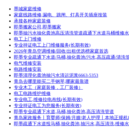
墨城家庭维修
家庭线路维修,漏电、跳闸、灯具开关插座按装
承接各种家庭装修
即墨搬家公司,即墨搬家
即墨抽污水抽化粪池高压清洗管道疏通下水道马桶维修水
电工上门维修
专业持证电工上门维修服务(长期有效)
2026年青岛空调维修/回收/出租优选榜家庭首选
即墨专业疏通下水道/马桶,抽化粪池/污水,高压疏通/清洗
电气维修安装
电路维修安装
即墨清理化粪池抽污水清运泥浆6663-5353
青岛去哪里能买二手钢琴,哪家最靠谱
专业木工（家庭装修，工厂装修）
电工电路维护维修
专业电工,维修拉电布线(长期有效)
专业持证电工为您服务(长期有效)
即墨专业疏通下水道,马桶,抽化粪池,高压清洗管道
青岛家政服务丨育婴师/保姆/月嫂/老人护理丨本地正规机
即墨疏通下水道投马桶,抽化粪池,抽污水,高压清洗,维修