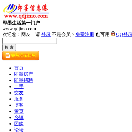
即墨生活第一门户
www.qdjimo.com
欢迎您：网友，请
登录
不是会员？
免费注册
也可用
QQ登
首页
即墨房产
即墨招聘
二手
交友
服务
博客
黄页
乡镇
团购
论坛