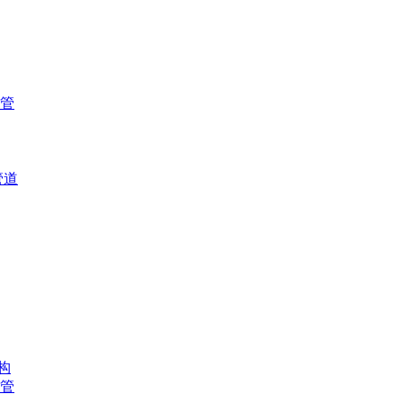
管
管道
构
水管