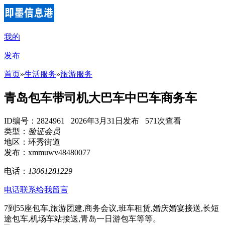
我的
发布
首页
»
生活服务
»
旅游服务
青岛包车带司机大巴车中巴车商务车
ID编号：2824961 2026年3月31日发布 571次查看
类型：
验证会员
地区：环秀街道
发布：xmmuwv48480077
电话：
13061281229
电话联系
给我留言
7到55座包车,旅游团建,商务会议,班车租赁,婚庆婚宴接送,长短
途包车,机场车站接送,青岛一日游包车等等。