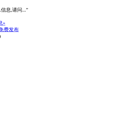
信息,请问...”
息»
免费发布
)