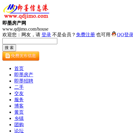
即墨房产网
www.qdjimo.com/house
欢迎您：网友，请
登录
不是会员？
免费注册
也可用
QQ登
首页
即墨房产
即墨招聘
二手
交友
服务
博客
黄页
乡镇
团购
论坛