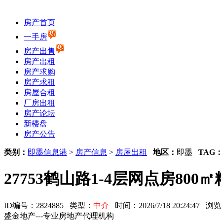
房产首页
一手房
房产出售
房产出租
房产求购
房产求租
房屋合租
厂房出租
房产论坛
新楼盘
房产公告
类别：
即墨信息港
>
房产信息
>
房屋出租
地区：
即墨
TAG
27753鹤山路1-4层网点房800
ID编号：2824885 类型：
中介
时间：2026/7/18 20:24:47 
盛金地产---专业房地产代理机构