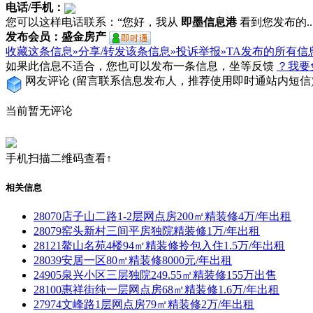
电话/手机：
您可以这样电话联系：“您好，我从
即墨信息港
看到您发布的...
发布会员：盛金房产
收藏这条信息»
分享/转发该条信息»
投诉举报»
TA发布的所有信
如果此信息不适合，您也可以发布一条信息，坐等反馈
？我要
网友评论
(留言联系信息发布人，推荐使用即时通站内短信
当前暂无评论
手机扫描二维码查看↑
相关信息
28070店子山二路1-2层网点房200㎡精装修4万/年出租
28079窑头新村三间平房独院精装修1万/年出租
28121鳌山名苑4楼94㎡精装修拎包入住1.5万/年出租
28039安居一区80㎡精装修8000元/年出租
24905泉兴小区三层独院249.55㎡精装修155万出售
28100惠祥街纯一层网点房68㎡精装修1.6万/年出租
27974文峰路1层网点房79㎡精装修2万/年出租