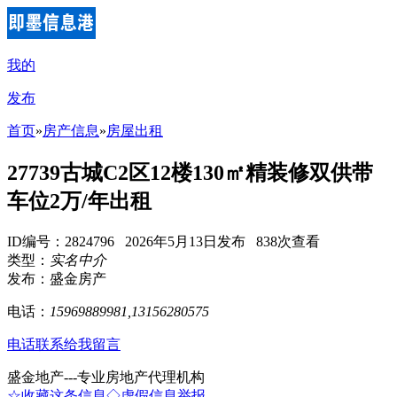
我的
发布
首页
»
房产信息
»
房屋出租
27739古城C2区12楼130㎡精装修双供带
车位2万/年出租
ID编号：2824796 2026年5月13日发布 838次查看
类型：
实名中介
发布：盛金房产
电话：
15969889981,13156280575
电话联系
给我留言
盛金地产---专业房地产代理机构
☆收藏这条信息
◇虚假信息举报