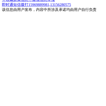
即时通
短信
拨打15969889981,13156280575
该信息由用户发布，内容中所涉及承诺均由用户自行负责