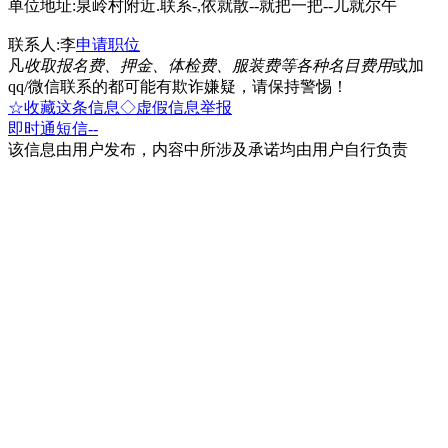
单位地址:泉岭村附近.联系-,依就散--就把一把--儿就尔午
联系人:李
申请职位
凡
收取报名费、押金、体检费、服装费等各种名目费用
或加
qq/微信联系的都可能有欺诈嫌疑，请保持警惕！
☆收藏这条信息
◇虚假信息举报
即时通
短信
--
该信息由用户发布，内容中所涉及承诺均由用户自行负责