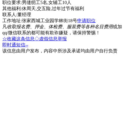
职位要求:男缝纫工5名,女辅工10人
其他福利:休周天,交五险,过年过节有福利
联系人:董经理
工作地址:张家西城工业园学林街18号
申请职位
凡
收取报名费、押金、体检费、服装费等各种名目费用
或加
qq/微信联系的都可能有欺诈嫌疑，请保持警惕！
☆收藏这条信息
◇虚假信息举报
即时通
短信
--
该信息由用户发布，内容中所涉及承诺均由用户自行负责