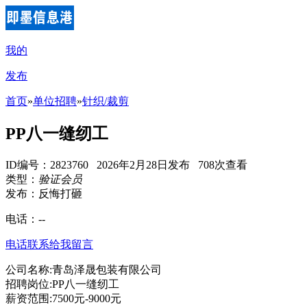
我的
发布
首页
»
单位招聘
»
针织/裁剪
PP八一缝纫工
ID编号：2823760 2026年2月28日发布 708次查看
类型：
验证会员
发布：反悔打砸
电话：
--
电话联系
给我留言
公司名称:青岛泽晟包装有限公司
招聘岗位:PP八一缝纫工
薪资范围:7500元-9000元