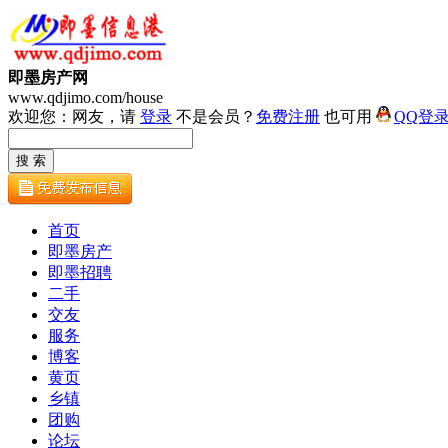
即墨房产网
www.qdjimo.com/house
欢迎您：网友，请
登录
不是会员？
免费注册
也可用
QQ登
首页
即墨房产
即墨招聘
二手
交友
服务
博客
黄页
乡镇
团购
论坛