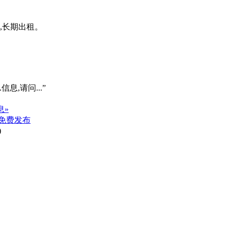
,长期出租。
信息,请问...”
息»
免费发布
)