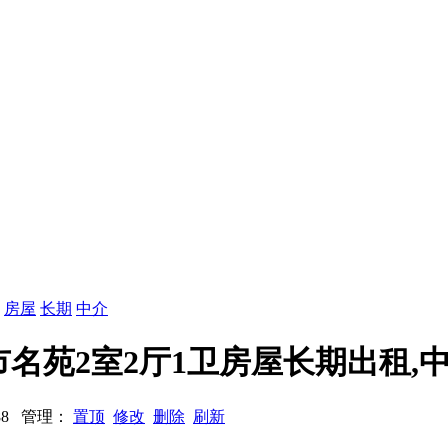
：
房屋
长期
中介
,城市名苑2室2厅1卫房屋长期出租,
：388 管理：
置顶
修改
删除
刷新