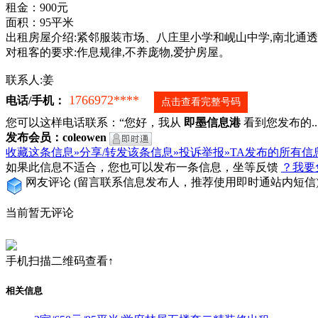
租金：900元
面积：95平米
出租房屋介绍:紧邻服装市场、八庄里小学和岘山中学,南北通透
对租客的要求:作息规律,不养庞物,爱护房屋。
联系人:姜
1766972****
电话/手机：
点击查看完整号码
您可以这样电话联系：“您好，我从
即墨信息港
看到您发布的...
发布会员：coleowen
收藏这条信息»
分享/转发该条信息»
投诉举报»
TA发布的所有信
如果此信息不适合，您也可以发布一条信息，坐等反馈
？我要
网友评论
(留言联系信息发布人，推荐使用即时通站内短信
当前暂无评论
手机扫描二维码查看↑
相关信息