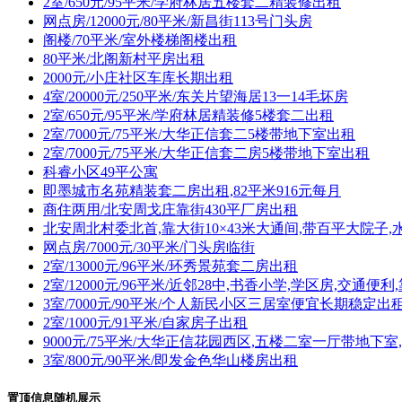
2室/650元/95平米/学府林居五楼套二精装修出租
网点房/12000元/80平米/新昌街113号门头房
阁楼/70平米/室外楼梯阁楼出租
80平米/北阁新村平房出租
2000元/小庄社区车库长期出租
4室/20000元/250平米/东关片望海居13一14毛坏房
2室/650元/95平米/学府林居精装修5楼套二出租
2室/7000元/75平米/大华正信套二5楼带地下室出租
2室/7000元/75平米/大华正信套二房5楼带地下室出租
科睿小区49平公寓
即墨城市名苑精装套二房出租,82平米916元每月
商住两用/北安周戈庄靠街430平厂房出租
北安周北村委北首,靠大街10×43米大通间,带百平大院子,
网点房/7000元/30平米/门头房临街
2室/13000元/96平米/环秀景苑套二房出租
2室/12000元/96平米/近邻28中,书香小学,学区房,交通便
3室/7000元/90平米/个人新民小区三居室便宜长期稳定出
2室/1000元/91平米/自家房子出租
9000元/75平米/大华正信花园西区,五楼二室一厅带地下
3室/800元/90平米/即发金色华山楼房出租
置顶信息随机展示