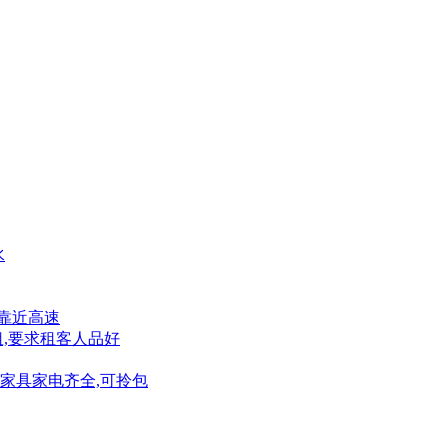
水
利,靠近高速
租,要求租客人品好
室,家具家电齐全,可拎包