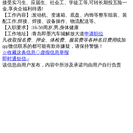
接受实习生、应届生、社会工、学徒工等,可转长期投五险一
金,享央企福利待遇!
【工作内容】:发动机、变速箱、底盘、内饰等整车组装、装
配工作,焊接、焊接、设备操作、物流配送等。
【入职要求】:16-50周岁,男,身体健康
【工作地址】:青岛即墨汽车城解放大道
申请职位
凡
收取报名费、押金、体检费、服装费等各种名目费用
或加
qq/微信联系的都可能有欺诈嫌疑，请保持警惕！
☆收藏这条信息
◇虚假信息举报
即时通
短信
--
该信息由用户发布，内容中所涉及承诺均由用户自行负责