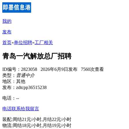
我的
发布
首页
»
单位招聘
»
工厂相关
青岛一汽解放总厂招聘
ID编号：2823058 2026年6月9日发布 7560次查看
类型：
普通中介
地区：其他
发布：zdtcpp36515238
电话：
--
电话联系
给我留言
装配:周结21元/小时,月结22元/小时
物流:周结18元/小时,月结19元/小时