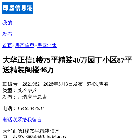
我的
发布
首页
»
房产信息
»
房屋出售
大华正信1楼75平精装40万园丁小区87平
送精装阁楼46万
ID编号：2821962 2026年3月3日发布 674次查看
类型：
实名中介
发布：万瑞房产总店
电话：
13465847931
电话联系
给我留言
大华正信1楼75平精装40万
园丁小区87平送精装阁楼46万