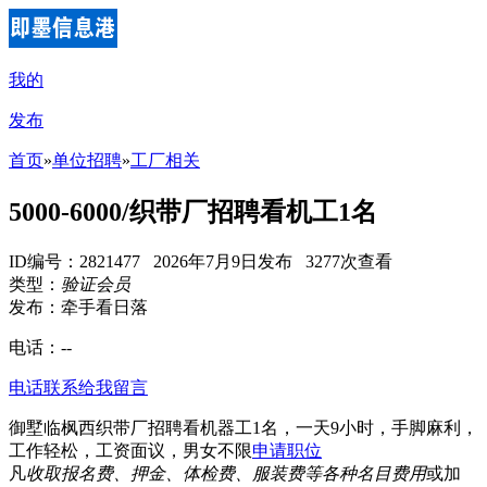
我的
发布
首页
»
单位招聘
»
工厂相关
5000-6000/织带厂招聘看机工1名
ID编号：2821477 2026年7月9日发布 3277次查看
类型：
验证会员
发布：牵手看日落
电话：
--
电话联系
给我留言
御墅临枫西织带厂招聘看机器工1名，一天9小时，手脚麻利，
工作轻松，工资面议，男女不限
申请职位
凡
收取报名费、押金、体检费、服装费等各种名目费用
或加