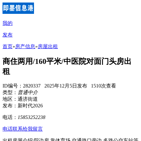
我的
发布
首页
»
房产信息
»
房屋出租
商住两用/160平米/中医院对面门头房出
租
ID编号：2820337 2025年12月5日发布 1510次查看
类型：
普通中介
地区：通济街道
发布：新时代2026
电话：
15853252238
电话联系
给我留言
出租房屋介绍:院边房,靠体育场,交通路口旁边,多路公交车站等