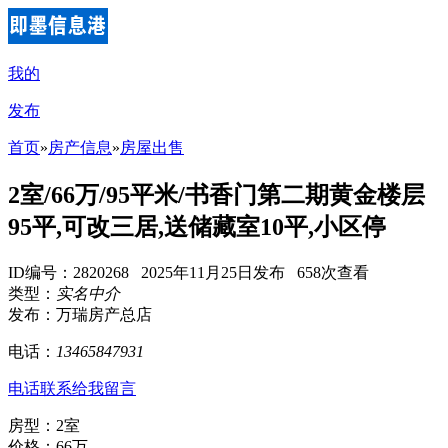
我的
发布
首页
»
房产信息
»
房屋出售
2室/66万/95平米/书香门第二期黄金楼层
95平,可改三居,送储藏室10平,小区停
ID编号：2820268 2025年11月25日发布 658次查看
类型：
实名中介
发布：万瑞房产总店
电话：
13465847931
电话联系
给我留言
房型：2室
价格：66万