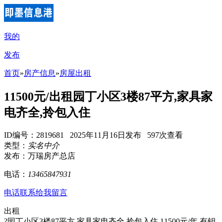
我的
发布
首页
»
房产信息
»
房屋出租
11500元/出租园丁小区3楼87平方,家具家
电齐全,拎包入住
ID编号：2819681 2025年11月16日发布 597次查看
类型：
实名中介
发布：万瑞房产总店
电话：
13465847931
电话联系
给我留言
出租
?园丁小区3楼87平方,家具家电齐全,拎包入住,11500元/年,有钥