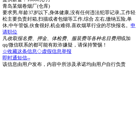
青岛某烟卷烟厂(仓库)
要求男,年龄37岁以下,身体健康,没有任何违法犯罪记录,工作轻
松主要负责封箱,扫描或者包烟等工作,综合 左右,缴纳五险,单
休,中午管饭,伙食很好,机会难得,喜欢烟草行业的尽快报名。
申
请职位
凡
收取报名费、押金、体检费、服装费等各种名目费用
或加
qq/微信联系的都可能有欺诈嫌疑，请保持警惕！
☆收藏这条信息
◇虚假信息举报
即时通
短信
--
该信息由用户发布，内容中所涉及承诺均由用户自行负责