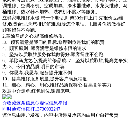
调维修、空调移机、空调加氟、净水器维修、水龙头维修、马
桶维修、热水器不加热、洗衣机不脱水等服务。
立群家电维修水暖,您一个电话,师傅30分钟上门,先报价,后维
修,收费合理,为您排忧解难,就等您个电话。1,服务你我做得好,
顾客留住不会跑.
2,革除马虎之心,提高维修品质,
.3、顾客满意是我们的目标,修理到位是我们的职责.
4、顾客原则--顾客满意是维修永恒的追求
5、坚持以质取胜服务你我做得好,顾客留住不会跑.
6、革除马虎之心,提高维修品质. 7、坚持以质取胜,提高竞争实
力. 8、今日的品质,明日的市场.
9、你思考,我思考,服务提升难不倒.
10、提高维修服务质量,提升客户满意程度.
11、细心、精心、用心,维修品质保称心.提高竞争实力.
欢迎中介走单,红包到位,谢谢来电。
☆收藏这条信息
◇虚假信息举报
即时通
短信
拨打13730932247
该信息由用户发布，内容中所涉及承诺均由用户自行负责