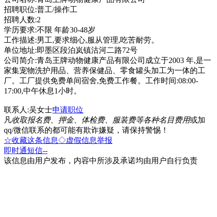
招聘职位:普工/操作工
招聘人数:2
学历要求:不限 年龄30-48岁
工作描述:男工,要求细心,服从管理,吃苦耐劳。
单位地址:即墨区段泊岚镇沽河二路72号
公司简介:青岛王牌动物健康产品有限公司成立于2003 年,是一
家集宠物洗护用品、营养保健品、零食罐头加工为一体的工
厂。工厂提供免费单间宿舍,免费工作餐。工作时间:08:00-
17:00,中午休息1小时。
联系人:吴女士
申请职位
凡
收取报名费、押金、体检费、服装费等各种名目费用
或加
qq/微信联系的都可能有欺诈嫌疑，请保持警惕！
☆收藏这条信息
◇虚假信息举报
即时通
短信
--
该信息由用户发布，内容中所涉及承诺均由用户自行负责