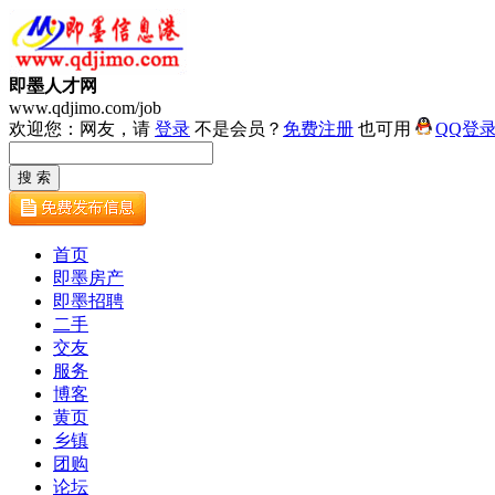
即墨人才网
www.qdjimo.com/job
欢迎您：网友，请
登录
不是会员？
免费注册
也可用
QQ登
首页
即墨房产
即墨招聘
二手
交友
服务
博客
黄页
乡镇
团购
论坛