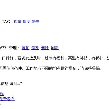
TAG：
街道
保安
即墨
12673 管理：
置顶
修改
删除
刷新
，口碑好，薪资发放及时，过节有福利，高温有补贴，有餐补，
系、无需任何条件、工作地点不限的均有欺诈嫌疑，请保持警惕。
信息,请问...”
息»
免费发布
)