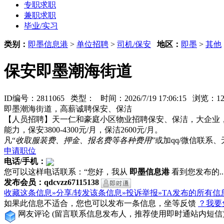
专职求职
兼职求职
毕业/实习
类别：
即墨信息港
>
单位招聘
>
司机/保安
地区：
即墨
>
其他
保安即墨潮海街道
ID编号：2811065 类型：
时间：2026/7/19 17:06:15 浏览：
即墨潮海街道，高薪诚聘保安、保洁
【人员招聘】天一仁和豪庭小区物业招聘保安、保洁，大企业
能力，保安3800-4300元/月，保洁2600元/月。
凡“
收取服装费、押金、报名费等各种费用
”或加qq/微信联
申请职位
电话/手机：
您可以这样电话联系：“您好，我从
即墨信息港
看到您发布的...
发布会员：qdcvzz67115138
收藏这条信息»
分享/转发该条信息»
投诉举报»
TA发布的所有信
如果此信息不适合，您也可以发布一条信息，坐等反馈
？我要
网友评论
(留言联系信息发布人，推荐使用即时通站内短信