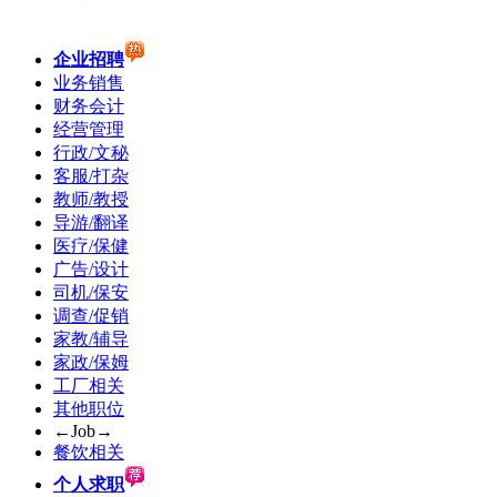
企业招聘
业务销售
财务会计
经营管理
行政/文秘
客服/打杂
教师/教授
导游/翻译
医疗/保健
广告/设计
司机/保安
调查/促销
家教/辅导
家政/保姆
工厂相关
其他职位
←Job→
餐饮相关
个人求职