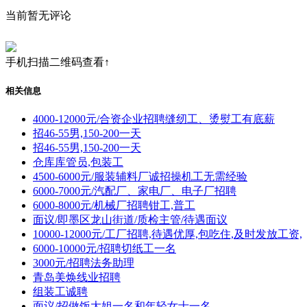
当前暂无评论
手机扫描二维码查看↑
相关信息
4000-12000元/合资企业招聘缝纫工、烫熨工有底薪
招46-55男,150-200一天
招46-55男,150-200一天
仓库库管员,包装工
4500-6000元/服装辅料厂诚招操机工无需经验
6000-7000元/汽配厂、家电厂、电子厂招聘
6000-8000元/机械厂招聘钳工,普工
面议/即墨区龙山街道/质检主管/待遇面议
10000-12000元/工厂招聘,待遇优厚,包吃住,及时发放工资,
6000-10000元/招聘切纸工一名
3000元/招聘法务助理
青岛美焕线业招聘
组装工诚聘
面议/招做饭大姐一名和年轻女士一名