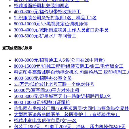
招聘送面粉司机兼装卸两名
4000-8000元/福伶织带招收织带工
针织服装公司急招打版师1名、样品工1名
8000-10000元/小黑视觉定位调机师傅
3000-4000元/城阳街道税务工作人员窗口办事员
4000-5000元/矿泉水厂车间普工
置顶信息随机展示
4000-8000元/招普通工人6名(公司在28中附近)
8000-15000元/机械工程师/组装安装工/钳工/电焊钣金工
科诺印务高薪诚聘自动糊盒机长,包装检品工,胶印机副工,
4000-5000元/招聘办公室文员
5.3万元/低价转让老号三联一个绝对好号
60000元/写字间500平方对外出租
5000-8000元/即墨城西天山一路附近招聘司机2名
8000-10000元/招聘C1证司机
临街网点房精装门面/650平米两层/大同街与振华街交界处
大型西医诊所急聘医美、轻医美护士（有经验优先）
招聘小家电售后信息员(女)一名
包装工190/天、打磨工200/天、冲床、压力机操作240/天