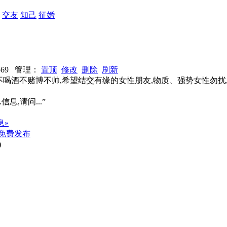
：
交友
知己
征婚
7569 管理：
置顶
修改
删除
刷新
烟不喝酒不赌博不帅,希望结交有缘的女性朋友,物质、强势女性勿扰,
信息,请问...”
息»
免费发布
)