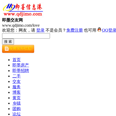
即墨交友网
www.qdjimo.com/love
欢迎您：网友，请
登录
不是会员？
免费注册
也可用
QQ登
首页
即墨房产
即墨招聘
二手
交友
服务
博客
黄页
乡镇
团购
论坛