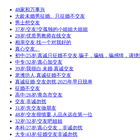
48家和万事兴
大龄未婚男征婚。只征婚不交友
男士想交友
37岁/交友!交孤独的小姐姐大姐姐
28岁/优质男教师在线交友
相亲交友,找一个对我好的
真心交友。
初中/25岁/真诚只征婚不交友,骗子，骗钱，骗感情，请
中专/32岁/真心加交友
39岁/我很白,未婚,真诚交友
老潍坊人,真诚征婚不交友
真诚征婚,交友勿扰,2025年早日脱单
征婚不交友
高中/26岁/青岛市交友
交友,非诚勿扰
31岁/先交友做朋友
48岁/交友很慎重,人品永远在第一位
32岁/32岁/交友吧姐姐
本科/27岁/真心交友，非诚勿扰
大专/43岁/征婚交友非诚勿扰