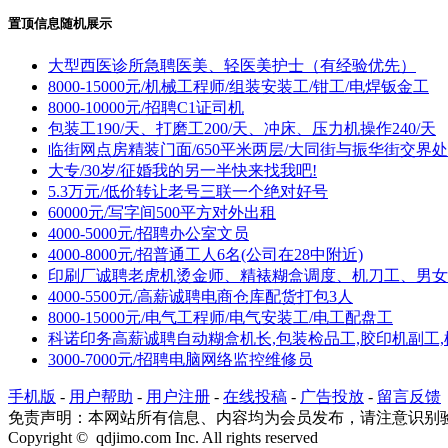
置顶信息随机展示
大型西医诊所急聘医美、轻医美护士（有经验优先）
8000-15000元/机械工程师/组装安装工/钳工/电焊钣金工
8000-10000元/招聘C1证司机
包装工190/天、打磨工200/天、冲床、压力机操作240/天
临街网点房精装门面/650平米两层/大同街与振华街交界处
大专/30岁/征婚我的另一半快来找我吧!
5.3万元/低价转让老号三联一个绝对好号
60000元/写字间500平方对外出租
4000-5000元/招聘办公室文员
4000-8000元/招普通工人6名(公司在28中附近)
印刷厂诚聘老虎机烫金师、精裱糊盒调度、机刀工、男女
4000-5500元/高薪诚聘电商仓库配货打包3人
8000-15000元/电气工程师/电气安装工/电工配盘工
科诺印务高薪诚聘自动糊盒机长,包装检品工,胶印机副工,
3000-7000元/招聘电脑网络监控维修员
手机版
-
用户帮助
-
用户注册
-
在线投稿
-
广告投放
-
留言反馈
免责声明：本网站所有信息、内容均为会员发布，请注意识别
Copyright © qdjimo.com Inc. All rights reserved