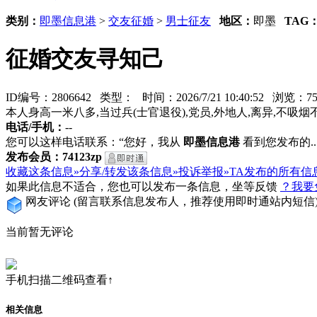
类别：
即墨信息港
>
交友征婚
>
男士征友
地区：
即墨
TAG
征婚交友寻知己
ID编号：2806642 类型：
时间：2026/7/21 10:40:52 浏览：
本人身高一米八多,当过兵(士官退役),党员,外地人,离异,不吸
电话/手机：
--
您可以这样电话联系：“您好，我从
即墨信息港
看到您发布的...
发布会员：74123zp
收藏这条信息»
分享/转发该条信息»
投诉举报»
TA发布的所有信
如果此信息不适合，您也可以发布一条信息，坐等反馈
？我要
网友评论
(留言联系信息发布人，推荐使用即时通站内短信
当前暂无评论
手机扫描二维码查看↑
相关信息