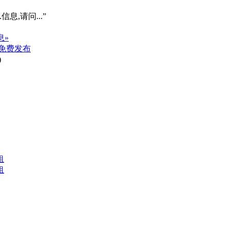
信息,请问...”
息»
免费发布
)
租
租