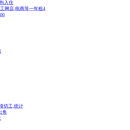
拎包入住
装加工网店,电商等一年租4
00
租
模切工,统计
出售
水