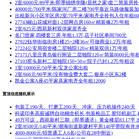
2室/6000元/89平米/即墨锦绣华隆(居然之家)套二简装房
40000元/700平米/陈家河厂房二楼700平靠近马路做服
出租新兴小区学区房2室/70平米/家电齐全拎包入住年租60
27743岘山花城对面1-2层网点房160㎡精装修2万/年租
2室/625元/西苑新村双供家居齐全
名门世家,四楼套三房,年租1.3万,店子社区单间700元
27922钰华街临街房1楼25+2楼36㎡可做商业1.2万/年租
27224公安局宿舍楼二层独院120㎡精装双供1万/年租
27171八里庄青岛银行附近二层独院120㎡简装8000元/年
27103窑头新村二层独院150+50㎡院子已封1.2万/年租议
1室/10000元/50平米/宝龙公寓出租
2室/666元/90平米/没有物业费大套二,银座小区东2楼
凯金公寓A座45平家具家电齐全年租12000
置顶信息随机展示
包装工190/天、打磨工200/天、冲床、压力机操作240/天
科诺印务高薪诚聘自动糊盒机长,包装检品工,胶印机副工,
49万可议，西苑新村三期（即墨通济）黄金楼层83.17平 
2室/8500元/140平米/潮海街道新建村平房140平带院有井
4000-8000元/招普通工人6名(公司在28中附近)