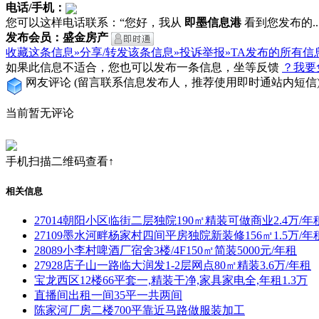
电话/手机：
您可以这样电话联系：“您好，我从
即墨信息港
看到您发布的...
发布会员：盛金房产
收藏这条信息»
分享/转发该条信息»
投诉举报»
TA发布的所有信
如果此信息不适合，您也可以发布一条信息，坐等反馈
？我要
网友评论
(留言联系信息发布人，推荐使用即时通站内短信
当前暂无评论
手机扫描二维码查看↑
相关信息
27014朝阳小区临街二层独院190㎡精装可做商业2.4万/年
27109墨水河畔杨家村四间平房独院新装修156㎡1.5万/年
28089小李村啤酒厂宿舍3楼/4F150㎡简装5000元/年租
27928店子山一路临大润发1-2层网点80㎡精装3.6万/年租
宝龙西区12楼66平套一,精装干净,家具家电全,年租1.3万
直播间出租一间35平一共两间
陈家河厂房二楼700平靠近马路做服装加工