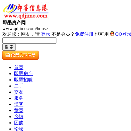
即墨房产网
www.qdjimo.com/house
欢迎您：网友，请
登录
不是会员？
免费注册
也可用
QQ登
首页
即墨房产
即墨招聘
二手
交友
服务
博客
黄页
乡镇
团购
论坛