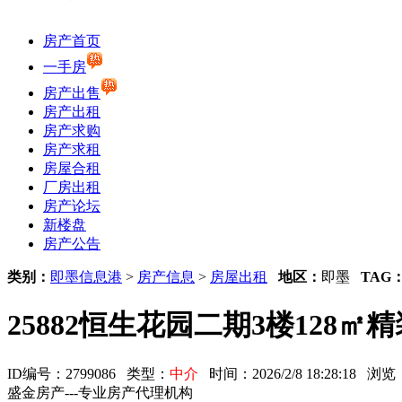
房产首页
一手房
房产出售
房产出租
房产求购
房产求租
房屋合租
厂房出租
房产论坛
新楼盘
房产公告
类别：
即墨信息港
>
房产信息
>
房屋出租
地区：
即墨
TAG
25882恒生花园二期3楼128㎡
ID编号：2799086 类型：
中介
时间：2026/2/8 18:28:18 
盛金房产---专业房产代理机构