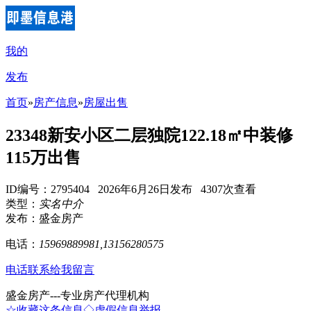
我的
发布
首页
»
房产信息
»
房屋出售
23348新安小区二层独院122.18㎡中装修
115万出售
ID编号：2795404 2026年6月26日发布 4307次查看
类型：
实名中介
发布：盛金房产
电话：
15969889981,13156280575
电话联系
给我留言
盛金房产---专业房产代理机构
☆收藏这条信息
◇虚假信息举报