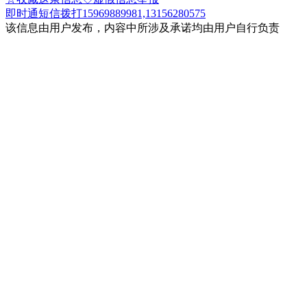
即时通
短信
拨打15969889981,13156280575
该信息由用户发布，内容中所涉及承诺均由用户自行负责