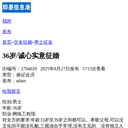
我的
发布
首页
»
交友征婚
»
男士征友
36岁/诚心实意征婚
ID编号：2794629 2025年8月27日发布 5713次查看
类型：
验证会员
发布：adam
给我留言
性别:男士
年龄:36岁
职业:网络工程现
对女方的要求:年龄33岁至39岁之间都可以。孝敬父母,可以没
文化但不能没礼貌,三观须合乎常理,没有主见的、没有独立人