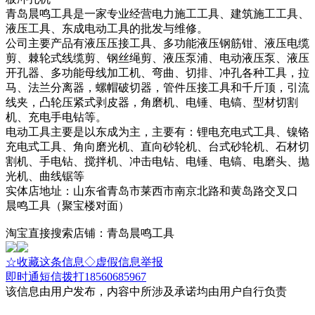
青岛晨鸣工具是一家专业经营电力施工工具、建筑施工工具、
液压工具、东成电动工具的批发与维修。
公司主要产品有液压压接工具、多功能液压钢筋钳、液压电缆
剪、棘轮式线缆剪、钢丝绳剪、液压泵浦、电动液压泵、液压
开孔器、多功能母线加工机、弯曲、切排、冲孔各种工具，拉
马、法兰分离器，螺帽破切器，管件压接工具和千斤顶，引流
线夹，凸轮压紧式剥皮器，角磨机、电锤、电镐、型材切割
机、充电手电钻等。
电动工具主要是以东成为主，主要有：锂电充电式工具、镍铬
充电式工具、角向磨光机、直向砂轮机、台式砂轮机、石材切
割机、手电钻、搅拌机、冲击电钻、电锤、电镐、电磨头、抛
光机、曲线锯等
实体店地址：山东省青岛市莱西市南京北路和黄岛路交叉口
晨鸣工具（聚宝楼对面）
淘宝直接搜索店铺：青岛晨鸣工具
☆收藏这条信息
◇虚假信息举报
即时通
短信
拨打18560685967
该信息由用户发布，内容中所涉及承诺均由用户自行负责