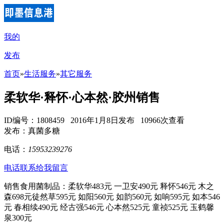
我的
发布
首页
»
生活服务
»
其它服务
柔软华·释怀·心本然·胶州销售
ID编号：1808459 2016年1月8日发布 10966次查看
发布：真菌多糖
电话：
15953239276
电话联系
给我留言
销售食用菌制品：柔软华483元 一卫安490元 释怀546元 木之
森698元徒然草595元 如阳560元 如韵560元 如响595元 如本546
元 春相续490元 经古强546元 心本然525元 童祯525元 玉鹤馨
泉300元