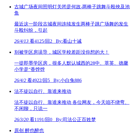
古城广场夜间照明灯关闭是何故-两棒子跳舞斗殴殃及池
鱼
最近这一阶段古城夜间连续发生两棒子跳广场舞的发生
斗殴纠纷，引起
26/4/13
看4125/回2 By:看山十诫
别被学区房误导，城区学校差距没你想的大！
一提即墨学区房，很多人默认城西的28中、萃英、德馨
小学是“香饽饽
26/4/2
看4922/回5 By:小白兔886
法不徒以自行、靠谁来推动
法不徒以自行、靠谁来推动 各位网友，今天咱不绕弯、
不闲聊，只说一
26/3/20
看1191/回0 By:司法公正百姓梦
原创 醉也醉也