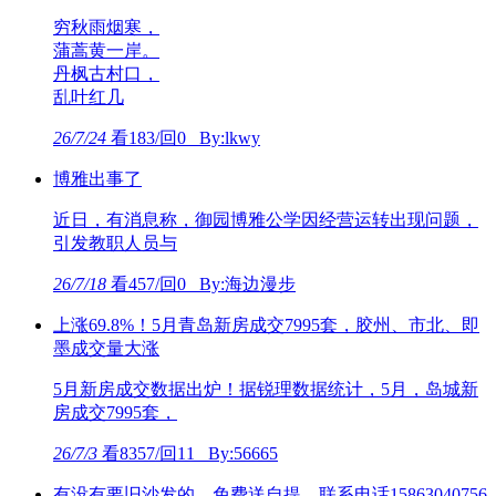
穷秋雨烟寒，
蒲蒿黄一岸。
丹枫古村口，
乱叶红几
26/7/24
看183/回0 By:lkwy
博雅出事了
近日，有消息称，御园博雅公学因经营运转出现问题，
引发教职人员与
26/7/18
看457/回0 By:海边漫步
上涨69.8%！5月青岛新房成交7995套，胶州、市北、即
墨成交量大涨
5月新房成交数据出炉！据锐理数据统计，5月，岛城新
房成交7995套，
26/7/3
看8357/回11 By:56665
有没有要旧沙发的，免费送自提，联系电话15863040756