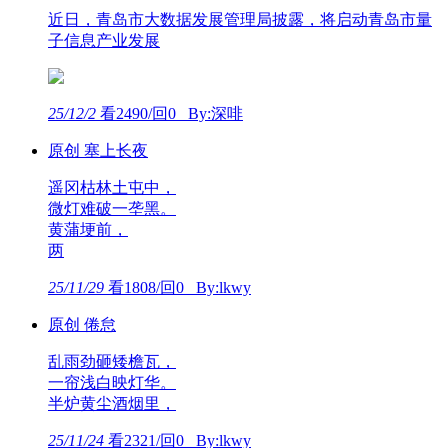
近日，青岛市大数据发展管理局披露，将启动青岛市量
子信息产业发展
25/12/2
看2490/回0 By:深啡
原创 塞上长夜
遥冈枯林土屯中，
微灯难破一垄黑。
黄蒲埂前，
两
25/11/29
看1808/回0 By:lkwy
原创 倦怠
乱雨劲砸矮檐瓦，
一帘浅白映灯华。
半炉黄尘酒烟里，
25/11/24
看2321/回0 By:lkwy