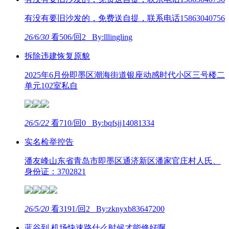
有没有要旧沙发的，免费送自提，联系电话15863040756
26/6/30
看506/回2 By:lllingling
拆除违建恢复原貌
2025年6月份即墨区潮海街道银座动感时代小区三号楼二
单元102室私自
26/5/22
看710/回0 By:bqfsjj14081334
实名检举控告
潘友峰山东省青岛市即墨区通济新区潘家官庄村人氏、
身份证：3702821
26/5/20
看3191/回2 By:zknyxb83647200
蓝谷到 机场快速路什么时候才能修好啊