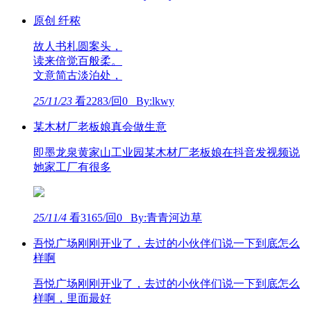
原创 纤秾
故人书札圆案头，
读来倍觉百般柔。
文意简古淡泊处，
25/11/23
看2283/回0 By:lkwy
某木材厂老板娘真会做生意
即墨龙泉黄家山工业园某木材厂老板娘在抖音发视频说
她家工厂有很多
25/11/4
看3165/回0 By:青青河边草
吾悦广场刚刚开业了，去过的小伙伴们说一下到底怎么
样啊
吾悦广场刚刚开业了，去过的小伙伴们说一下到底怎么
样啊，里面最好