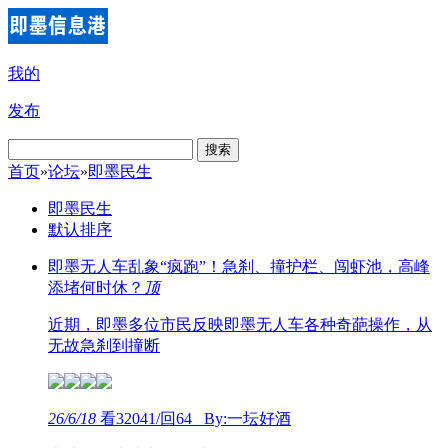
我的
发布
搜索
首页
»
论坛
»
即墨民生
即墨民生
默认排序
即墨无人车乱象“疯跑”！急刹、撞护栏、闯虾池，高峰
添堵何时休？
顶
近期，即墨多位市民反映即墨无人车各种奇葩操作，从
无故急刹到撞断
26/6/18
看32041/回64 By:一坛好酒