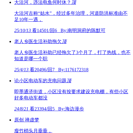
大沽河，违法电鱼何时休？
顶
大沽河古称“姑水”，经过多年治理，河道防洪标准由不
足10年一遇，
25/10/13
看14501/回6 By:南明洞府的陈默可
老人乡医生活补助拖欠
顶
老人乡医生活补助已经拖欠了3个月了，打了热线，也不
知道是哪一个职
25/4/13
看20496/回7 By:1176172318
论小区电动车的充电问题
顶
即墨通济街道，小区没有按要求建设充电棚，有些小区
好多电动车都没
24/8/21
看23394/回5 By:海边漫步
原创 禅虚梦
瘦竹梢头月垂垂，