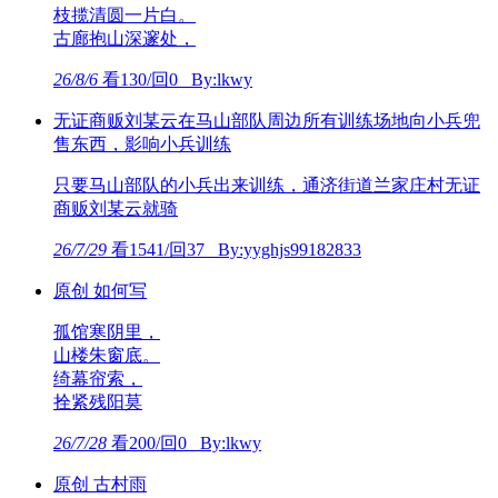
枝揽清圆一片白。
古廊抱山深邃处，
26/8/6
看130/回0 By:lkwy
无证商贩刘某云在马山部队周边所有训练场地向小兵兜
售东西，影响小兵训练
只要马山部队的小兵出来训练，通济街道兰家庄村无证
商贩刘某云就骑
26/7/29
看1541/回37 By:yyghjs99182833
原创 如何写
孤馆寒阴里，
山楼朱窗底。
绮幕帘索，
拴紧残阳莫
26/7/28
看200/回0 By:lkwy
原创 古村雨