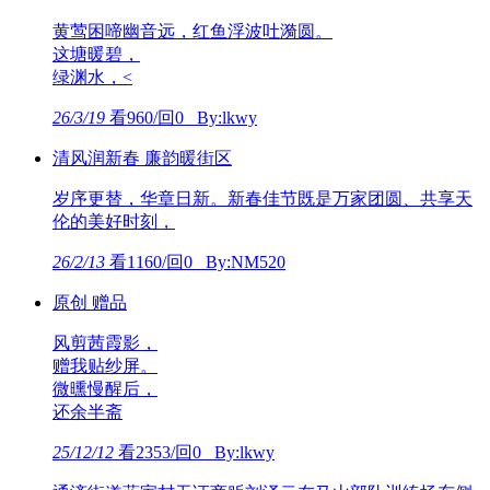
黄莺困啼幽音远，红鱼浮波吐漪圆。
这塘暖碧，
绿渊水，<
26/3/19
看960/回0 By:lkwy
清风润新春 廉韵暖街区
岁序更替，华章日新。新春佳节既是万家团圆、共享天
伦的美好时刻，
26/2/13
看1160/回0 By:NM520
原创 赠品
风剪茜霞影，
赠我贴纱屏。
微曛慢醒后，
还余半斋
25/12/12
看2353/回0 By:lkwy