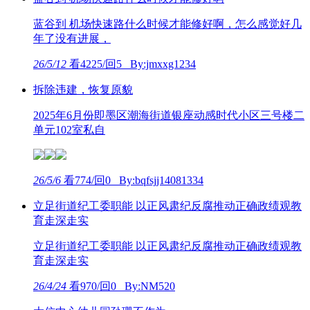
蓝谷到 机场快速路什么时候才能修好啊，怎么感觉好几
年了没有进展，
26/5/12
看4225/回5 By:jmxxg1234
拆除违建，恢复原貌
2025年6月份即墨区潮海街道银座动感时代小区三号楼二
单元102室私自
26/5/6
看774/回0 By:bqfsjj14081334
立足街道纪工委职能 以正风肃纪反腐推动正确政绩观教
育走深走实
立足街道纪工委职能 以正风肃纪反腐推动正确政绩观教
育走深走实
26/4/24
看970/回0 By:NM520