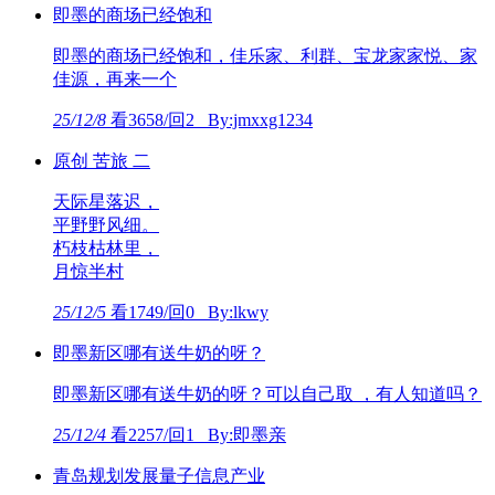
即墨的商场已经饱和
即墨的商场已经饱和，佳乐家、利群、宝龙家家悦、家
佳源，再来一个
25/12/8
看3658/回2 By:jmxxg1234
原创 苦旅 二
天际星落迟，
平野野风细。
朽枝枯林里，
月惊半村
25/12/5
看1749/回0 By:lkwy
即墨新区哪有送牛奶的呀？
即墨新区哪有送牛奶的呀？可以自己取 ，有人知道吗？
25/12/4
看2257/回1 By:即墨亲
青岛规划发展量子信息产业